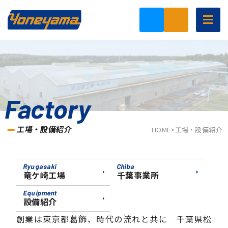
togg
navig
Factory
工場・設備紹介
HOME
>
工場・設備紹介
Ryugasaki
Chiba
竜ケ崎工場
千葉事業所
Equipment
設備紹介
創業は東京都葛飾、時代の流れと共に 千葉県松