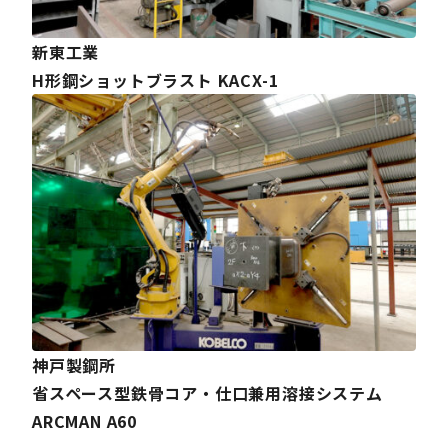
新東工業
H形鋼ショットブラスト KACX-1
神戸製鋼所
省スペース型鉄骨コア・仕口兼用溶接システム
ARCMAN A60