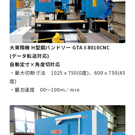
大東精機 H型鋼バンドソー GTAⅡ8010CNC
(データ転送対応)
自動定寸×角度切対応
・最大切断寸法 1025ｘ750(0度)、600ｘ750(45
度)
・鋸刃速度 00～100ｍ／min