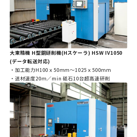
大東精機
H型鋼研削機(Hスケーラ)
HSW IV1050
(データ転送対応)
・加工能力H100ｘ50ｍｍ～1025ｘ500ｍｍ
・送材速度20ｍ／min 砥石10台超高速研削