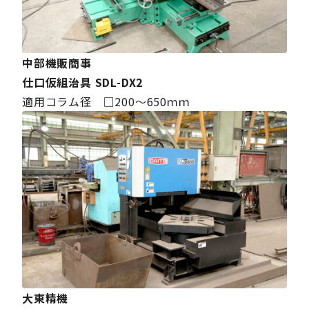
中部機販商事
仕口仮組治具 SDL-DX2
適用コラム径 □200～650ｍｍ
大東精機