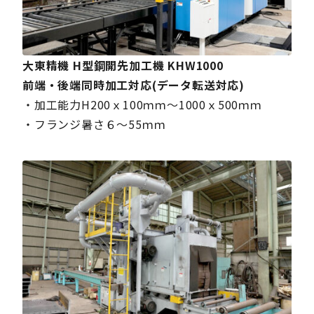
大東精機 H型鋼開先加工機 KHW1000
前端・後端同時加工対応(データ転送対応)
・加工能力H200ｘ100ｍｍ～1000ｘ500ｍｍ
・フランジ暑さ６～55ｍｍ