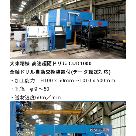
大東精機 高速超硬ドリル CUD1000
全軸ドリル自動交換装置付(データ転送対応)
・加工能力 H100ｘ50ｍｍ～1010ｘ500ｍｍ
・孔径 φ９～50
・送材速度60ｍ／min